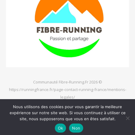
Communauté Fibre-Running.Fr 2026 ©
https://runningfrance.fr/page-contact-running-france/mentions-
legales/
Nous utilisons des cookies pour vous garantir la meilleure
expérience sur notre site web. Si vous continuez à utiliser ce
site, nous supposerons que vous en êtes satisfait.
Ok
Non